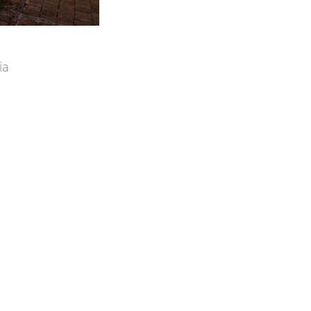
ia
shing a link between
eractive Science and
tructuring of a new
Center, the project
fuse the global and
This was inspired by
assic institutional
traditional “caneys”
 colonnades appears
the existing building