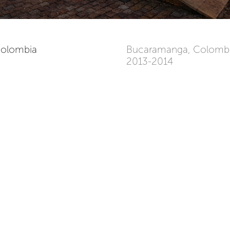
Colombia
Bucaramanga, Colomb
2013-2014
26992m²
stablecer una fusión entre el
Under the premise of establi
rque Interactivo de Ciencia y
the almost non-existent Int
estructuración de un nuevo
Technology Park and the s
nes de talla internacional,
International Convention 
oyecto que justo fusiona lo
was developed in order to 
(GLO_CAL), inspirado en la
the local imputs (GLO_CAL). 
edificios institucionales
the mixture between the cl
llos y tradicionales “caneys”
building and the simple and 
 región.
prevailing in the region.
 aparece un pórtico de
In this way, a portico of
ea e integra la edificación
surrounding and integrating 