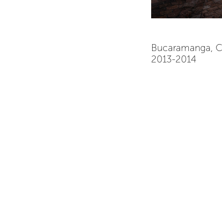
Bucaramanga, 
2013-2014
26992m²
Bajo la premisa de e
casi inexistente Pa
Tecnología, y la 
Centro de Convencio
se desarrolló un pr
global y lo local 
mezcla entre los 
clásicos y los senci
predominantes en la
De esta forma,
columnatas que rod