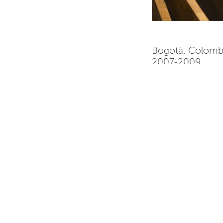
Bogotá, Colom
2007-2009
11436m²
El proyecto propo
por dos volúmenes s
de servicios, arti
longitudinal a man
resuelven todos l
contenidos bajo un
protege los volúme
La resolución de
exterior, consiste
vidrio continuo p
directa por un sist