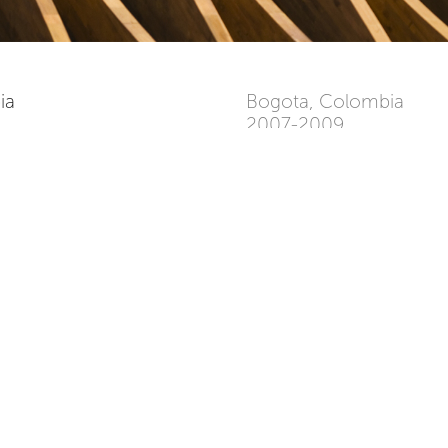
bia
Bogota, Colombia
2007-2009
11436m²
ne un edificio conformado
The urban reaction of the pr
ueltos, uno operativo y uno
collective value of the prog
culados por una dilatación
opening the ground floor s
era de atrio, en la que se
with a diagonal pass through
os aspectos bioclimáticos,
tilted first floor plan gene
 alero sólido que enmarca y
dynamic to the traditional p
nes.
allowing a generous a
underneath.
 la fachada del volumen
 en una fachada flotante de
The building's program i
rotegida de la iluminación
volumes, one contains al
ema de cortasoles verticales
activities and services, whi