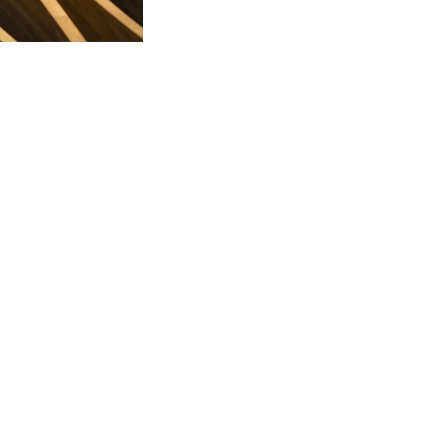
oject celebrates the
ram towards the city,
pace to the public,
 it. In addition the
rates an interesting
latform space, while
uditorium space
s divided into two
l the operational
le the other encloses