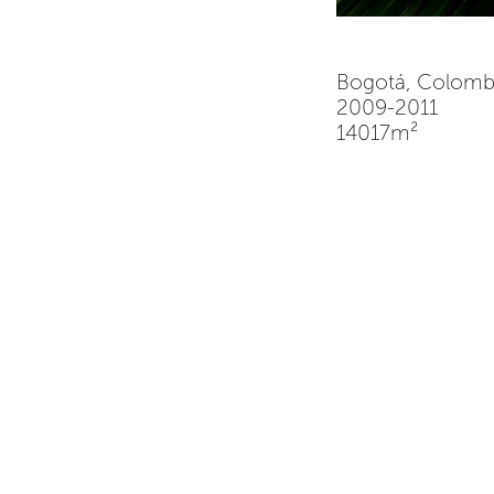
Bogotá, Colom
2009-2011
14017m²
El edificio de aula
siete niveles, que 
translucido: en el q
ingreso y la bibli
superiores alojan la
remata con usos de 
La composición de
serie de “cajones
monotonía del volu
especiales tales c
salas de reunión.