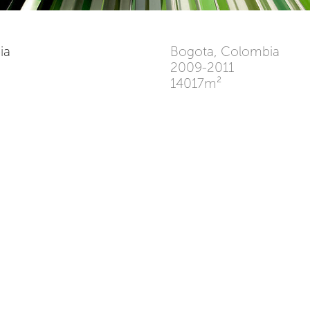
bia
Bogota, Colombia
2009-2011
14017m²
s corresponde a un prisma de
The classroom building cor
reposa sobre un primer nivel
of seven levels. On the f
ue se encuentran las áreas de
entrance areas and the ce
oteca central. Las plantas
classrooms are located on t
s aulas, mientras la cubierta
on top, a deck for collective
carácter colectivo.
The prism is affected by 
l prisma se afecta con una
boxes” that break the mon
 aleatorios” que rompen la
and allow you to place sp
men, y permiten prever usos
study and meeting rooms.
omo cubículos de estudio y
For the building skin, a
element of green tones,