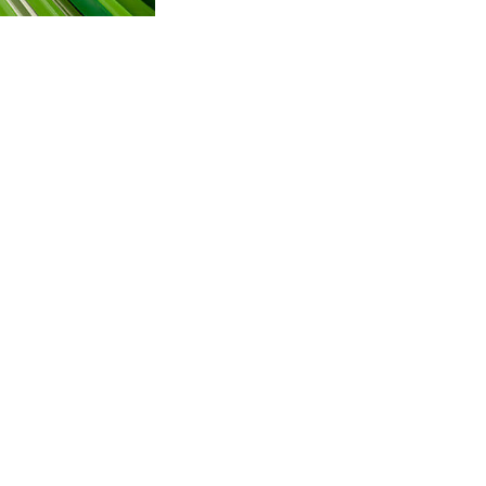
responds to a prism
irst floor are the
ntral library, the
he upper floors, and
 use.
a number of “random
otony of the volume
ecial uses, such as
 micro-perforated
 was developed in