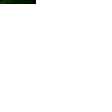
ng dual relationship,
usic and dance, while
ates plastic arts.
re the programmatic
generous open-air
-hall-gallery which
ly acts as a meeting,
space.
redominant material
s Center sought to be
 classroom buildings.
ette was enhanced by