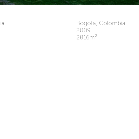
bia
Bogota, Colombia
2009
2816m²
ntro de Artes establece una
The building has an interesti
e el primer piso se destina a
the first floor is used for m
za, y el segundo piso a las
the second floor accommod
lacionándose entre sí por una
The two levels (and therefo
-galería que los articula y al
areas) are linked by a 
e de lugar de encuentro y
(covered) grand staircase
.
articulates and simultaneous
performance and exhibition 
estética y materialidad, el
grarse con los edificios de
Brick was chosen as the p
zón por la cual se optó por el
for the building, as the Art
omo material predominante,
integrated with the existing
a madera de la escalinata
The building’s external pal