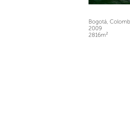
Bogotá, Colom
2009
2816m²
El proyecto del Ce
relación dual, dond
la música y la dan
artes plásticas; re
gran escalinata-hall
mismo tiempo sirv
exhibición colectiva
En relación con la 
proyecto buscó inte
aulas existentes, ra
uso de ladrillo c
mezclándolo con l